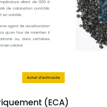
empérature allant de 1200 à
dé de calcination contrôlé,
t en volatile.
comme agent de recarburation
cs qu’en four de maintien. Il
arbone ou, dans certaines
trole calciné.
Achat d'anthracite
triquement (ECA)