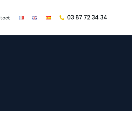
03 87 72 34 34
tact