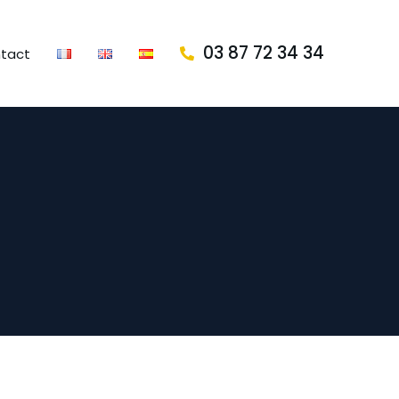
03 87 72 34 34
tact
n