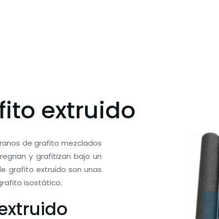
ito extruido
granos de grafito mezclados
regnan y grafitizan bajo un
de grafito extruido son unas
 grafito isostático.
 extruido